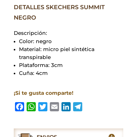
DETALLES SKECHERS SUMMIT
NEGRO
Descripción:
Color: negro
Material: micro piel sintética
transpirable
Plataforma: 3cm
Cuña: 4cm
¡Si te gusta comparte!
F
W
T
E
L
T
a
h
w
m
i
e
c
a
i
a
n
l
e
t
t
i
k
e
ENVIOS