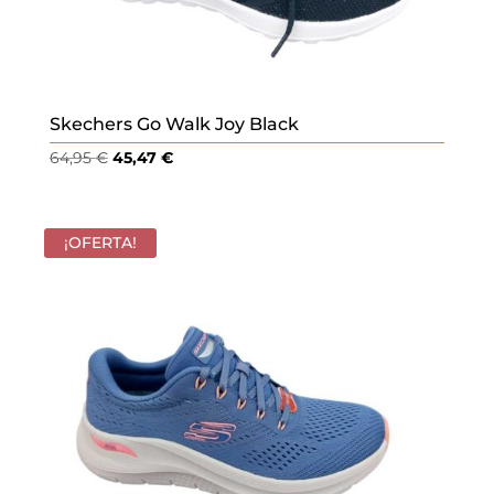
Skechers Go Walk Joy Black
El
El
64,95
€
45,47
€
precio
precio
original
actual
era:
es:
¡OFERTA!
64,95 €.
45,47 €.