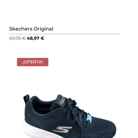
Skechers Original
El
El
69,95
€
48,97
€
precio
precio
original
actual
era:
es:
¡OFERTA!
69,95 €.
48,97 €.