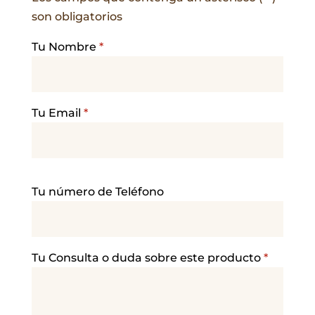
son obligatorios
Tu Nombre
*
Tu Email
*
P
Tu número de Teléfono
o
r
f
a
Tu Consulta o duda sobre este producto
*
v
o
r