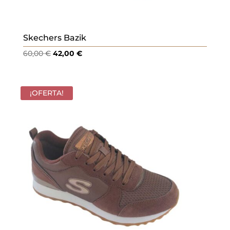
Skechers Bazik
El
El
60,00
€
42,00
€
precio
precio
original
actual
era:
es:
¡OFERTA!
60,00 €.
42,00 €.