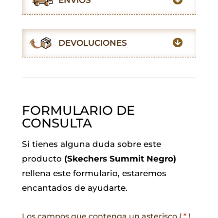
b
s
t
l
e
g
o
A
e
d
r
o
p
r
I
a
DEVOLUCIONES
k
p
n
m
FORMULARIO DE
CONSULTA
Si tienes alguna duda sobre este
producto
(Skechers Summit Negro)
rellena este formulario, estaremos
encantados de ayudarte.
Los campos que contenga un asterisco (
*
)