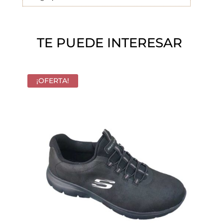
c
í
o
TE PUEDE INTERESAR
.
¡OFERTA!