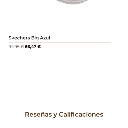
Skechers Big Azul
El
El
94,95
€
66,47
€
precio
precio
original
actual
era:
es:
94,95 €.
66,47 €.
Reseñas y Calificaciones