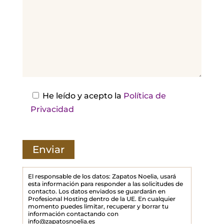
,
d
e
j
a
e
s
He leído y acepto la
Política de
t
Privacidad
e
c
a
m
p
El responsable de los datos: Zapatos Noelia, usará
esta información para responder a las solicitudes de
o
contacto. Los datos enviados se guardarán en
Profesional Hosting dentro de la UE. En cualquier
v
momento puedes limitar, recuperar y borrar tu
a
información contactando con
info@zapatosnoelia.es