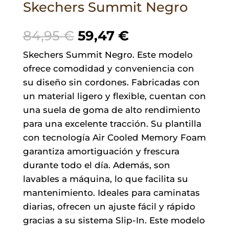
Skechers Summit Negro
El
El
84,95
€
59,47
€
precio
precio
Skechers Summit Negro. Este modelo
original
actual
ofrece comodidad y conveniencia con
era:
es:
su diseño sin cordones. Fabricadas con
84,95 €.
59,47 €.
un material ligero y flexible, cuentan con
una suela de goma de alto rendimiento
para una excelente tracción. Su plantilla
con tecnología Air Cooled Memory Foam
garantiza amortiguación y frescura
durante todo el día. Además, son
lavables a máquina, lo que facilita su
mantenimiento. Ideales para caminatas
diarias, ofrecen un ajuste fácil y rápido
gracias a su sistema Slip-In. Este modelo