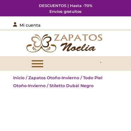
DESCUENTOS | Hasta -70%
Envíos gratuitos

Mi cuenta
Inicio
/
Zapatos Otoño-Invierno
/
Todo Piel
Otoño-Invierno
/ Stiletto Dubái Negro