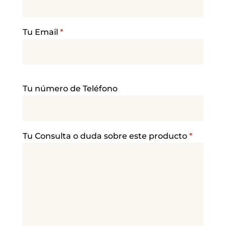
Tu Email
*
P
Tu número de Teléfono
o
r
f
a
Tu Consulta o duda sobre este producto
*
v
o
r
,
d
e