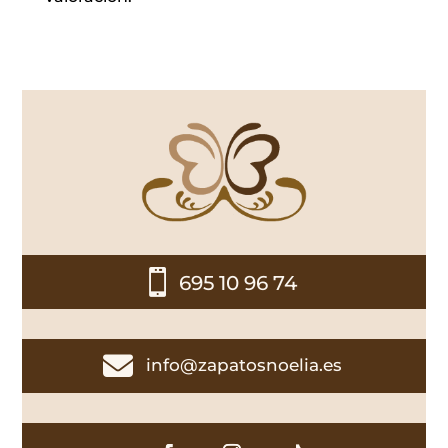

695 10 96 74

info@zapatosnoelia.es