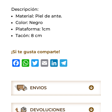
Descripción:
Material: Piel de ante.
Color: Negro
Plataforma: 1cm
Tacón: 8 cm
¡Si te gusta comparte!
F
W
T
E
L
T
a
h
w
m
i
e
c
a
i
a
n
l
e
t
t
i
k
e
ENVIOS
b
s
t
l
e
g
o
A
e
d
r
o
p
r
I
a
DEVOLUCIONES