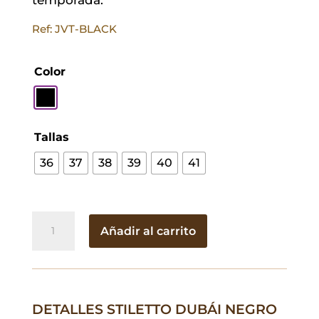
Ref: JVT-BLACK
Color
Tallas
36
37
38
39
40
41
Stiletto
Añadir al carrito
Dubái
Negro
cantidad
DETALLES STILETTO DUBÁI NEGRO