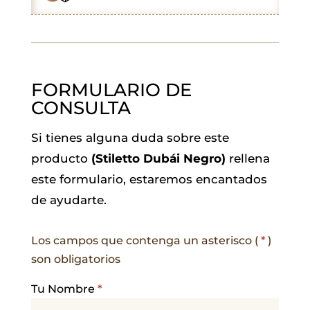
k
p
n
m
FORMULARIO DE
CONSULTA
Si tienes alguna duda sobre este
producto
(Stiletto Dubái Negro)
rellena
este formulario, estaremos encantados
de ayudarte.
Los campos que contenga un asterisco (
*
)
son obligatorios
Tu Nombre
*