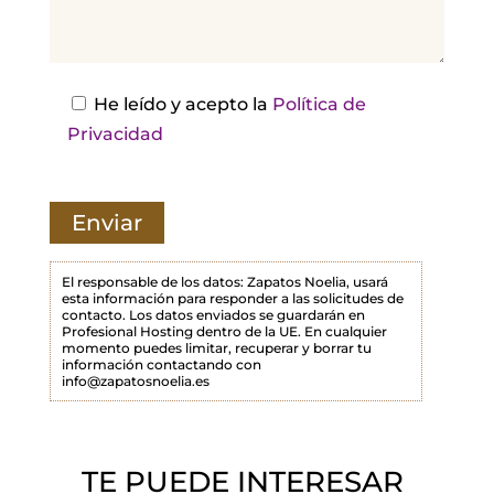
j
a
e
s
He leído y acepto la
Política de
t
Privacidad
e
c
a
m
p
El responsable de los datos: Zapatos Noelia, usará
esta información para responder a las solicitudes de
o
contacto. Los datos enviados se guardarán en
Profesional Hosting dentro de la UE. En cualquier
v
momento puedes limitar, recuperar y borrar tu
a
información contactando con
info@zapatosnoelia.es
c
í
o
TE PUEDE INTERESAR
.