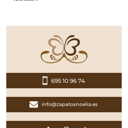

695 10 96 74

info@zapatosnoelia.es