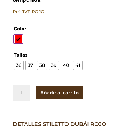
Ref: JVT-ROJO
Color
Tallas
36
37
38
39
40
41
Stiletto
Añadir al carrito
Dubái
Rojo
cantidad
DETALLES STILETTO DUBÁI ROJO