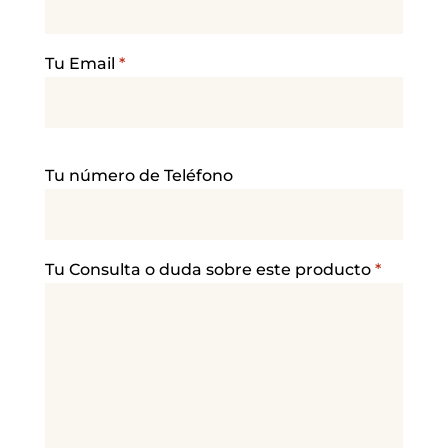
Tu Email
*
P
Tu número de Teléfono
o
r
f
a
Tu Consulta o duda sobre este producto
*
v
o
r
,
d
e