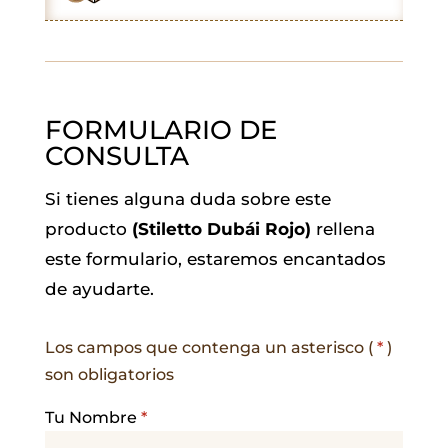
k
p
n
m
FORMULARIO DE
CONSULTA
Si tienes alguna duda sobre este
producto
(Stiletto Dubái Rojo)
rellena
este formulario, estaremos encantados
de ayudarte.
Los campos que contenga un asterisco (
*
)
son obligatorios
Tu Nombre
*