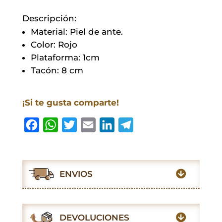
Descripción:
Material: Piel de ante.
Color: Rojo
Plataforma: 1cm
Tacón: 8 cm
¡Si te gusta comparte!
F
W
T
E
L
T
a
h
w
m
i
e
c
a
i
a
n
l
e
t
t
i
k
e
ENVIOS
b
s
t
l
e
g
o
A
e
d
r
o
p
r
I
a
DEVOLUCIONES