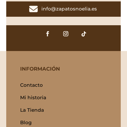

info@zapatosnoelia.es
INFORMACIÓN
Contacto
Mi historia
La Tienda
Blog