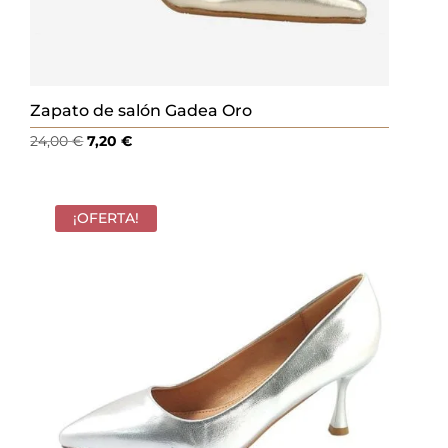
Zapato de salón Gadea Oro
El
El
24,00
€
7,20
€
precio
precio
original
actual
era:
es:
¡OFERTA!
24,00 €.
7,20 €.