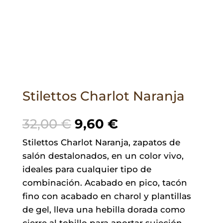
Stilettos Charlot Naranja
El
El
32,00
€
9,60
€
precio
precio
Stilettos Charlot Naranja, zapatos de
original
actual
salón destalonados, en un color vivo,
era:
es:
ideales para cualquier tipo de
32,00 €.
9,60 €.
combinación. Acabado en pico, tacón
fino con acabado en charol y plantillas
de gel, lleva una hebilla dorada como
cierre al tobillo para aportar sujeción.