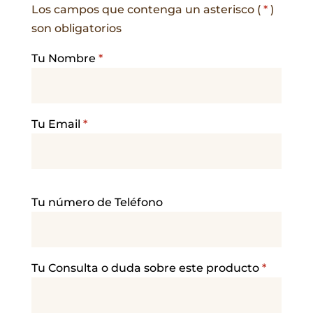
Los campos que contenga un asterisco (
*
)
son obligatorios
Tu Nombre
*
Tu Email
*
P
Tu número de Teléfono
o
r
f
a
Tu Consulta o duda sobre este producto
*
v
o