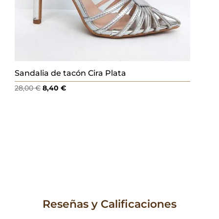
Sandalia de tacón Cira Plata
El
El
28,00
€
8,40
€
precio
precio
original
actual
era:
es:
28,00 €.
8,40 €.
Reseñas y Calificaciones