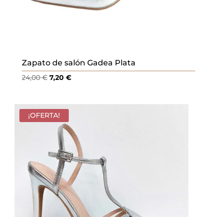
Zapato de salón Gadea Plata
El
El
24,00
€
7,20
€
precio
precio
original
actual
era:
es:
¡OFERTA!
24,00 €.
7,20 €.