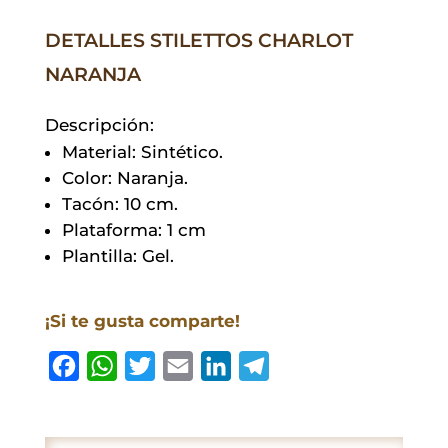
DETALLES STILETTOS CHARLOT
NARANJA
Descripción:
Material: Sintético.
Color: Naranja.
Tacón: 10 cm.
Plataforma: 1 cm
Plantilla: Gel.
¡Si te gusta comparte!
F
W
T
E
L
T
a
h
w
m
i
e
c
a
i
a
n
l