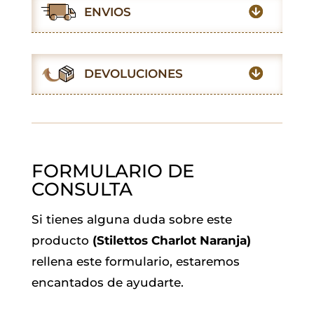
e
t
t
i
k
e
ENVIOS
b
s
t
l
e
g
o
A
e
d
r
o
p
r
I
a
DEVOLUCIONES
k
p
n
m
FORMULARIO DE
CONSULTA
Si tienes alguna duda sobre este
producto
(Stilettos Charlot Naranja)
rellena este formulario, estaremos
encantados de ayudarte.