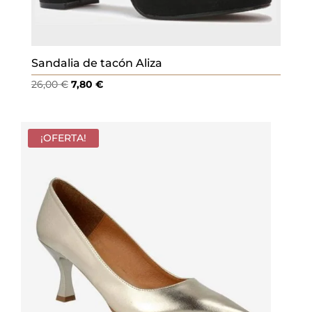
Sandalia de tacón Aliza
El
El
26,00
€
7,80
€
precio
precio
original
actual
era:
es:
¡OFERTA!
26,00 €.
7,80 €.