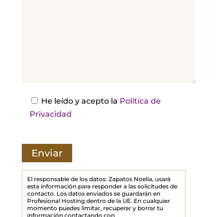
r
,
d
e
j
a
e
s
He leído y acepto la
Política de
t
Privacidad
e
c
a
m
p
El responsable de los datos: Zapatos Noelia, usará
esta información para responder a las solicitudes de
o
contacto. Los datos enviados se guardarán en
Profesional Hosting dentro de la UE. En cualquier
v
momento puedes limitar, recuperar y borrar tu
a
información contactando con