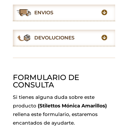
c
a
i
a
n
l
e
t
t
i
k
e
ENVIOS
b
s
t
l
e
g
o
A
e
d
r
o
p
r
I
a
DEVOLUCIONES
k
p
n
m
FORMULARIO DE
CONSULTA
Si tienes alguna duda sobre este
producto
(Stilettos Mónica Amarillos)
rellena este formulario, estaremos
encantados de ayudarte.