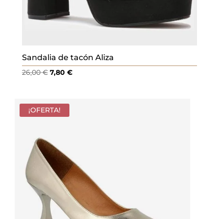
Sandalia de tacón Aliza
El
El
26,00
€
7,80
€
precio
precio
original
actual
era:
es:
¡OFERTA!
26,00 €.
7,80 €.