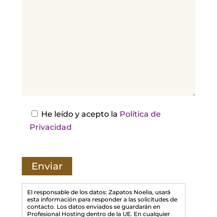
o
r
,
d
e
j
a
e
s
He leído y acepto la
Política de
t
Privacidad
e
c
a
m
p
El responsable de los datos: Zapatos Noelia, usará
esta información para responder a las solicitudes de
o
contacto. Los datos enviados se guardarán en
Profesional Hosting dentro de la UE. En cualquier
v