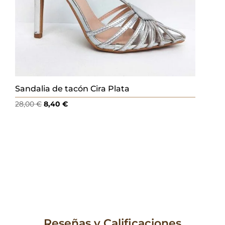
Sandalia de tacón Cira Plata
El
El
28,00
€
8,40
€
precio
precio
original
actual
era:
es:
28,00 €.
8,40 €.
Reseñas y Calificaciones