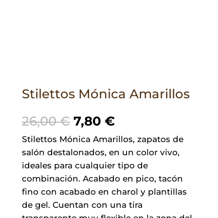
Stilettos Mónica Amarillos
El
El
26,00
€
7,80
€
precio
precio
Stilettos Mónica Amarillos, zapatos de
original
actual
salón destalonados, en un color vivo,
era:
es:
ideales para cualquier tipo de
26,00 €.
7,80 €.
combinación. Acabado en pico, tacón
fino con acabado en charol y plantillas
de gel. Cuentan con una tira
transparente muy flexible en la zona del