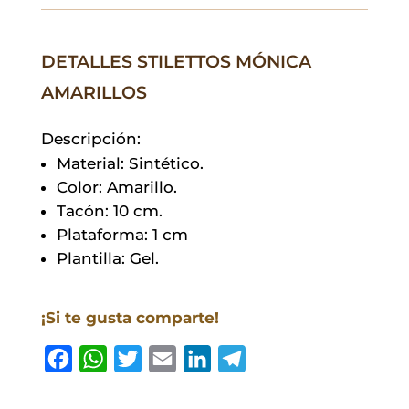
cantidad
DETALLES STILETTOS MÓNICA
AMARILLOS
Descripción:
Material: Sintético.
Color: Amarillo.
Tacón: 10 cm.
Plataforma: 1 cm
Plantilla: Gel.
¡Si te gusta comparte!
F
W
T
E
L
T
a
h
w
m
i
e