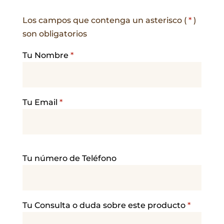
Los campos que contenga un asterisco (
*
)
son obligatorios
Tu Nombre
*
Tu Email
*
P
Tu número de Teléfono
o
r
f
a
Tu Consulta o duda sobre este producto
*
v