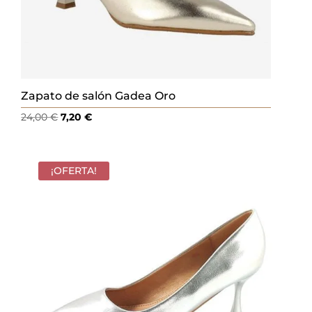
Zapato de salón Gadea Oro
El
El
24,00
€
7,20
€
precio
precio
original
actual
era:
es:
¡OFERTA!
24,00 €.
7,20 €.