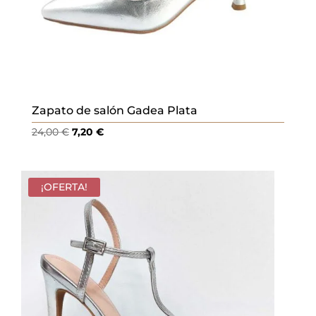
Zapato de salón Gadea Plata
El
El
24,00
€
7,20
€
precio
precio
original
actual
era:
es:
¡OFERTA!
24,00 €.
7,20 €.