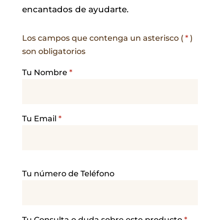
encantados de ayudarte.
Los campos que contenga un asterisco (
*
)
son obligatorios
Tu Nombre
*
Tu Email
*
P
Tu número de Teléfono
o
r
f
a
Tu Consulta o duda sobre este producto
*