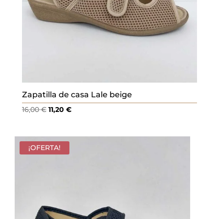
Zapatilla de casa Lale beige
El
El
16,00
€
11,20
€
precio
precio
original
actual
era:
es:
¡OFERTA!
16,00 €.
11,20 €.