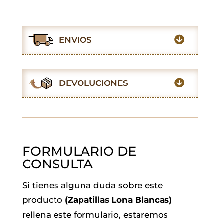
a
h
w
m
i
e
c
a
i
a
n
l
e
t
t
i
k
e
ENVIOS
b
s
t
l
e
g
o
A
e
d
r
o
p
r
I
a
DEVOLUCIONES
k
p
n
m
FORMULARIO DE
CONSULTA
Si tienes alguna duda sobre este
producto
(Zapatillas Lona Blancas)
rellena este formulario, estaremos