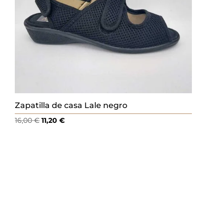
Zapatilla de casa Lale negro
El
El
16,00
€
11,20
€
precio
precio
original
actual
era:
es:
16,00 €.
11,20 €.