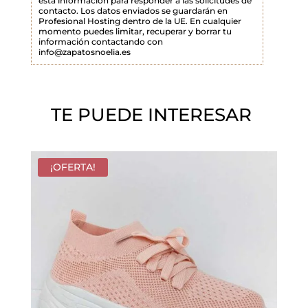
esta información para responder a las solicitudes de
o
contacto. Los datos enviados se guardarán en
Profesional Hosting dentro de la UE. En cualquier
v
momento puedes limitar, recuperar y borrar tu
a
información contactando con
info@zapatosnoelia.es
c
í
o
TE PUEDE INTERESAR
.
¡OFERTA!