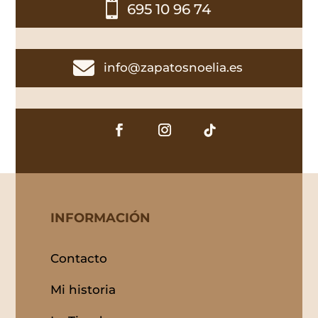

695 10 96 74

info@zapatosnoelia.es
INFORMACIÓN
Contacto
Mi historia