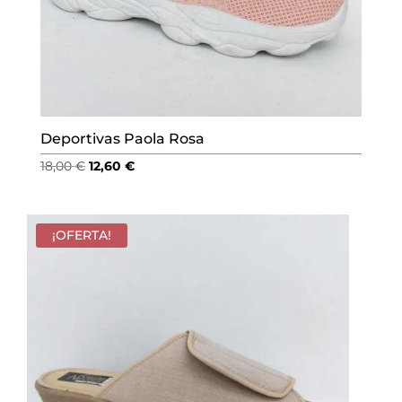
Deportivas Paola Rosa
El
El
18,00
€
12,60
€
precio
precio
original
actual
era:
es:
¡OFERTA!
18,00 €.
12,60 €.