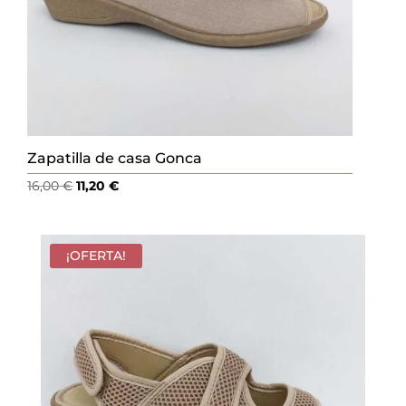
Zapatilla de casa Gonca
El
El
16,00
€
11,20
€
precio
precio
original
actual
era:
es:
¡OFERTA!
16,00 €.
11,20 €.