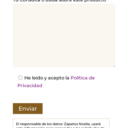
v
o
r
,
d
e
j
a
e
s
He leído y acepto la
Política de
t
Privacidad
e
c
a
m
p
El responsable de los datos: Zapatos Noelia, usará