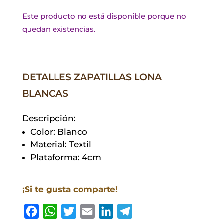
Este producto no está disponible porque no
quedan existencias.
DETALLES ZAPATILLAS LONA
BLANCAS
Descripción:
Color: Blanco
Material: Textil
Plataforma: 4cm
¡Si te gusta comparte!
F
W
T
E
L
T