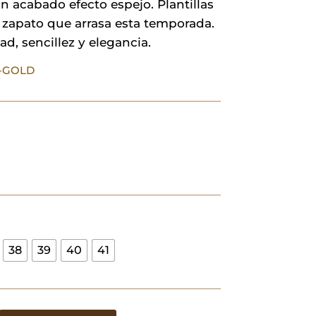
 acabado efecto espejo. Plantillas
29,90 €.
20,93 €.
l zapato que arrasa esta temporada.
, sencillez y elegancia.
5-GOLD
38
39
40
41