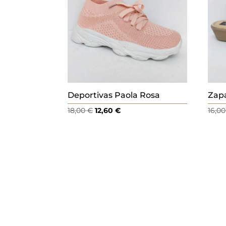
Deportivas Paola Rosa
Zapa
El
El
18,00
€
12,60
€
16,0
precio
precio
original
actual
era:
es:
18,00 €.
12,60 €.