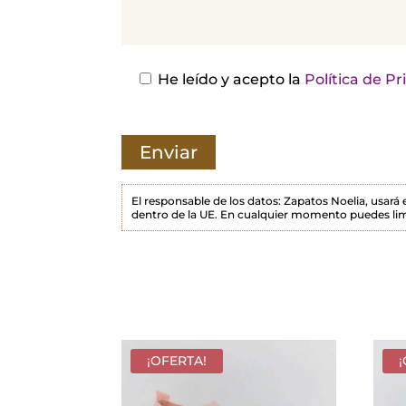
j
a
e
s
He leído y acepto la
Política de P
t
e
c
a
m
El responsable de los datos: Zapatos Noelia, usará
dentro de la UE. En cualquier momento puedes lim
p
o
v
a
c
í
¡OFERTA!
o
.