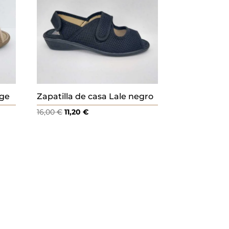
ige
Zapatilla de casa Lale negro
El
El
16,00
€
11,20
€
precio
precio
original
actual
era:
es:
16,00 €.
11,20 €.