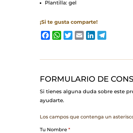
Plantilla: gel
¡Si te gusta comparte!
F
W
T
E
L
T
a
h
w
m
i
e
c
a
i
a
n
l
e
t
t
i
k
e
b
s
t
l
e
g
FORMULARIO DE CONS
o
A
e
d
r
o
p
r
I
a
Si tienes alguna duda sobre este p
k
p
n
m
ayudarte.
Los campos que contenga un asterisc
Tu Nombre
*