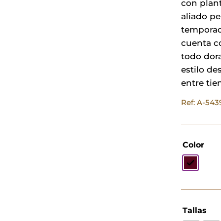
con plant
aliado pe
temporad
cuenta co
todo dor
estilo de
entre ti
Ref: A-54
Color
Tallas