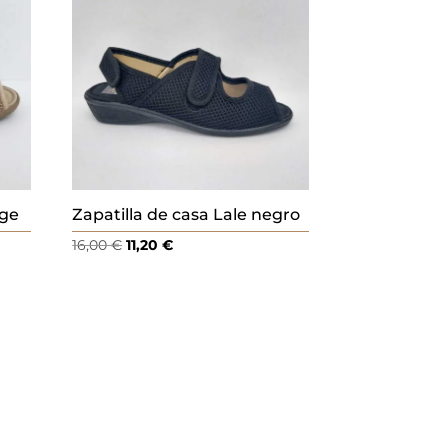
ige
Zapatilla de casa Lale negro
El
El
16,00
€
11,20
€
precio
precio
original
actual
era:
es:
16,00 €.
11,20 €.