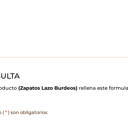
ULTA
roducto
(Zapatos Lazo Burdeos)
rellena este formul
o (
*
) son obligatorios