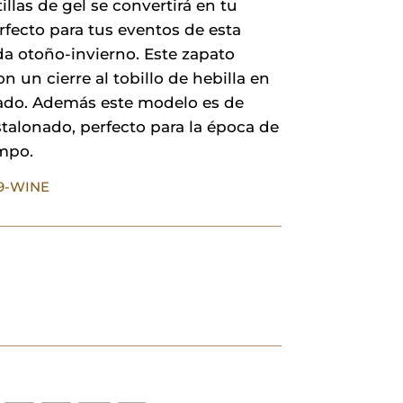
illas de gel se convertirá en tu
32,00 €.
22,40 €.
rfecto para tus eventos de esta
a otoño-invierno. Este zapato
n un cierre al tobillo de hebilla en
ado. Además este modelo es de
stalonado, perfecto para la época de
empo.
39-WINE