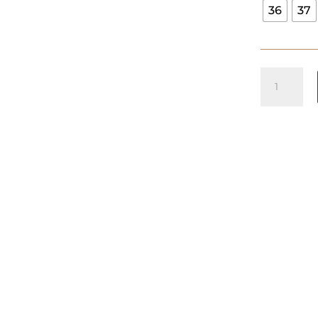
36
37
Zapatos
Lazo
Burdeos
cantidad