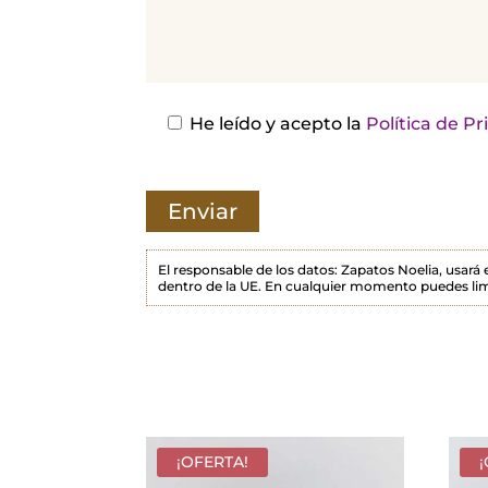
j
a
e
s
He leído y acepto la
Política de P
t
e
c
a
m
El responsable de los datos: Zapatos Noelia, usará
dentro de la UE. En cualquier momento puedes lim
p
o
v
a
c
í
¡OFERTA!
o