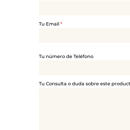
Tu Email
*
P
Tu número de Teléfono
o
r
f
a
Tu Consulta o duda sobre este produc
v
o
r
,
d
e