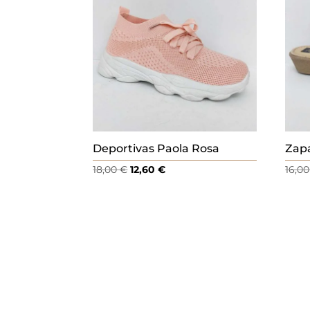
.
Deportivas Paola Rosa
Zapa
El
El
18,00
€
12,60
€
16,0
precio
precio
original
actual
era:
es:
18,00 €.
12,60 €.