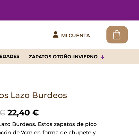

MI CUENTA
EDADES
ZAPATOS OTOÑO-INVIERNO
os Lazo Burdeos
El
El
€
22,40
€
precio
precio
Lazo Burdeos. Estos zapatos de pico
original
actual
acón de 7cm en forma de chupete y
era:
es: