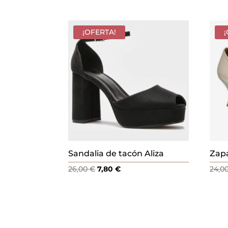
c
í
¡OFERTA!
o
.
Sandalia de tacón Aliza
Zapa
El
El
26,00
€
7,80
€
24,0
precio
precio
original
actual
era:
es:
26,00 €.
7,80 €.