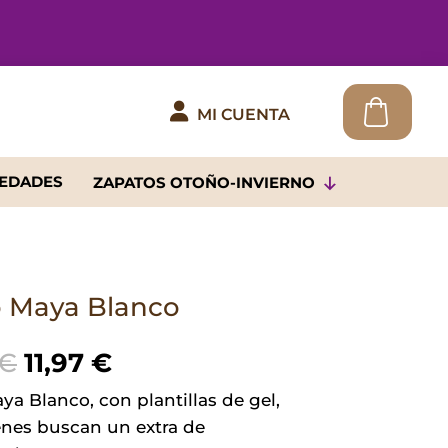

MI CUENTA
EDADES
ZAPATOS OTOÑO-INVIERNO
 Maya Blanco
El
El
€
11,97
€
precio
precio
a Blanco, con plantillas de gel,
original
actual
enes buscan un extra de
era:
es: