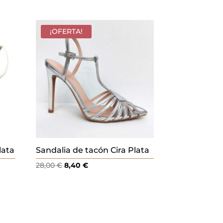
¡OFERTA!
lata
Sandalia de tacón Cira Plata
El
El
28,00
€
8,40
€
precio
precio
original
actual
era:
es:
28,00 €.
8,40 €.