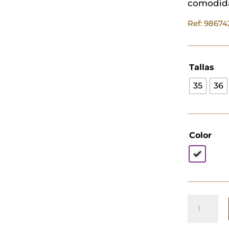
comodid
Ref: 9867
Tallas
35
36
Color
Zueco
Maya
Blanco