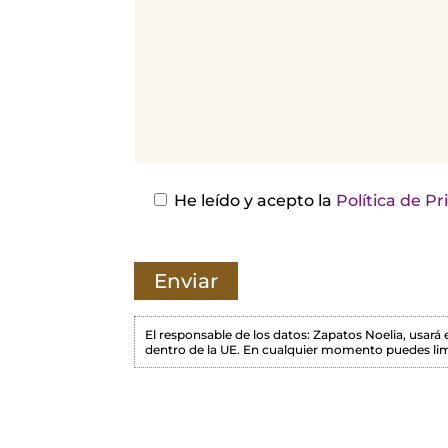
r
,
d
e
j
a
e
s
He leído y acepto la
Política de P
t
e
c
a
m
El responsable de los datos: Zapatos Noelia, usará
dentro de la UE. En cualquier momento puedes lim
p
o
v
a