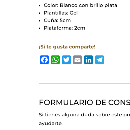
Color: Blanco con brillo plata
Plantillas: Gel
Cuña: 5cm
Plataforma: 2cm
¡Si te gusta comparte!
F
W
T
E
L
T
a
h
w
m
i
e
c
a
i
a
n
l
e
t
t
i
k
e
b
s
t
l
e
g
FORMULARIO DE CONS
o
A
e
d
r
o
p
r
I
a
Si tienes alguna duda sobre este p
k
p
n
m
ayudarte.