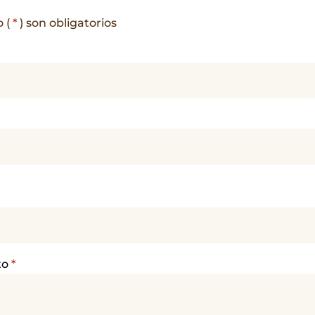
o (
*
) son obligatorios
to
*