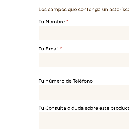
Los campos que contenga un asterisc
Tu Nombre
*
Tu Email
*
P
Tu número de Teléfono
o
r
f
a
Tu Consulta o duda sobre este produc
v
o