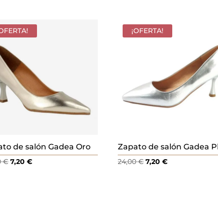
¡OFERTA!
¡OFERTA!
to de salón Gadea Oro
Zapato de salón Gadea P
El
El
El
El
0
€
7,20
€
24,00
€
7,20
€
precio
precio
precio
precio
original
actual
original
actual
era:
es:
era:
es:
24,00 €.
7,20 €.
24,00 €.
7,20 €.