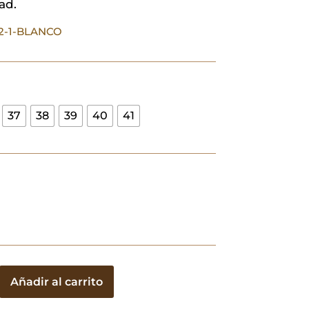
ad.
39,90 €.
11,97 €.
42-1-BLANCO
37
38
39
40
41
Añadir al carrito