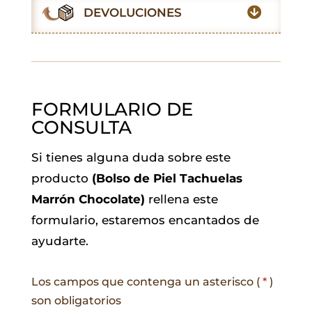
o
p
r
I
a
DEVOLUCIONES
k
p
n
m
FORMULARIO DE
CONSULTA
Si tienes alguna duda sobre este
producto
(Bolso de Piel Tachuelas
Marrón Chocolate)
rellena este
formulario, estaremos encantados de
ayudarte.
Los campos que contenga un asterisco (
*
)
son obligatorios