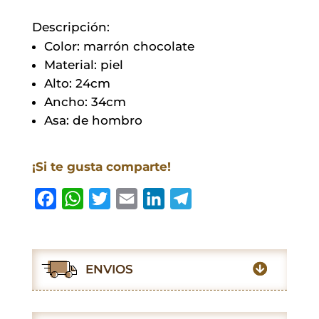
cantidad
Descripción:
Color: marrón chocolate
Material: piel
Alto: 24cm
Ancho: 34cm
Asa: de hombro
¡Si te gusta comparte!
F
W
T
E
L
T
a
h
w
m
i
e
c
a
i
a
n
l
e
t
t
i
k
e
ENVIOS
b
s
t
l
e
g
o
A
e
d
r