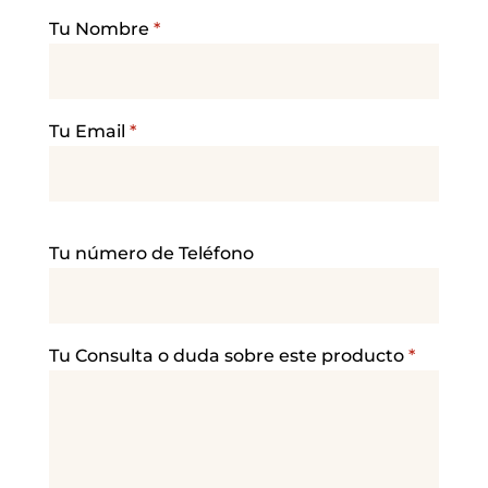
Tu Nombre
*
Tu Email
*
P
Tu número de Teléfono
o
r
f
a
Tu Consulta o duda sobre este producto
*
v
o
r
,