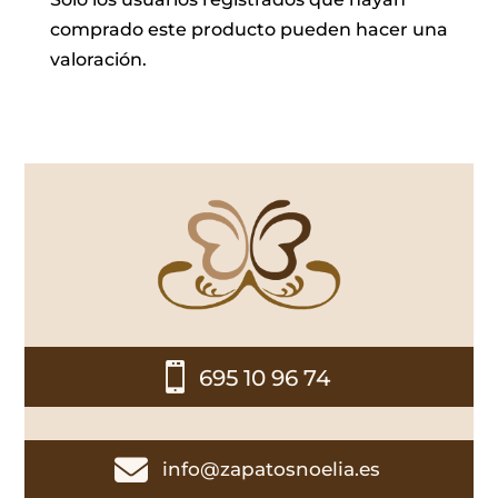
comprado este producto pueden hacer una
valoración.

695 10 96 74

info@zapatosnoelia.es