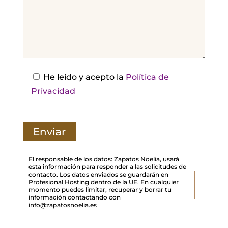
d
e
j
a
e
s
He leído y acepto la
Política de
t
Privacidad
e
c
a
m
p
El responsable de los datos: Zapatos Noelia, usará
esta información para responder a las solicitudes de
o
contacto. Los datos enviados se guardarán en
Profesional Hosting dentro de la UE. En cualquier
v
momento puedes limitar, recuperar y borrar tu
a
información contactando con
info@zapatosnoelia.es
c
í